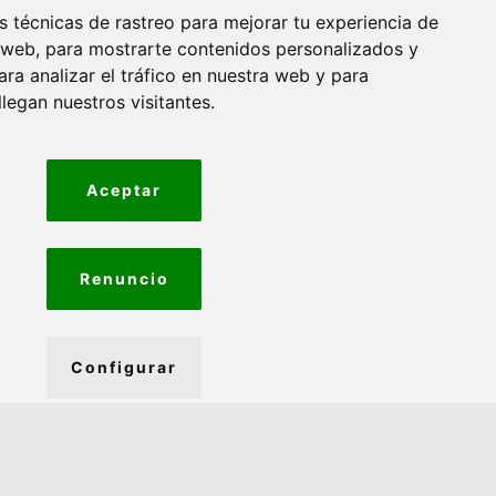
 técnicas de rastreo para mejorar tu experiencia de
 web, para mostrarte contenidos personalizados y
ra analizar el tráfico en nuestra web y para
egan nuestros visitantes.
Aceptar
Copyright ©
2026
MOLAMINEGOCIO
Todos los derechos reservados
Renuncio
Un proyecto
molamiweb.es
Configurar