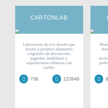
CARTONLAB
Laboratorio de eco-diseño que
Prim
diseña y produce elementos
dom
originales de decoración,
juguetes, mobiliario y
incin
arquitecturas efímeras con
pode
cartón.
736
122648