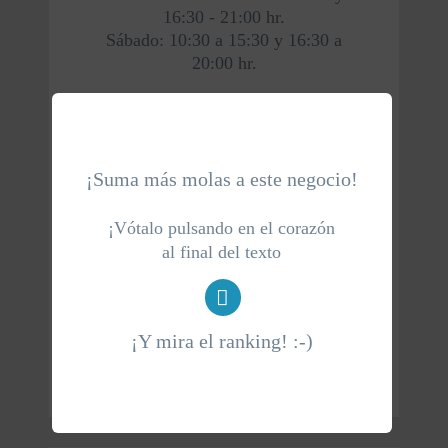
16:30 - 21:00 hr.
Sábado: 10:30 a 15:30 y 16:30 a
20:00 hr.
+34 910 341 574
¡Suma más molas a este negocio!
sallypepper.es
¡Vótalo pulsando en el corazón
al final del texto
sallypepperspices@gmail.com
¡Y mira el ranking! :-)